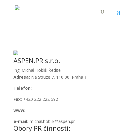
ASPEN.PR s.r.o.
Ing. Michal Hoblík
Ředitel
Adresa:
Na Struze 7, 110 00, Praha 1
Telefon:
+420 222 222 592, +420 774 225 155
Fax:
+420 222 222 592
www:
www.aspen.pr
e-mail:
michal.hoblik@aspen.pr
Obory PR činností: