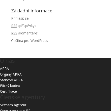
Základní informace
Přihlásit se
RSS
(příspěvky)
RSS
(komentáře)
Čeština pro WordPress
O nás
APRA
Orgány APRA
Stanovy APRA
Etický kodex
Certifikace
Členské agentury
Seznam agentur
Ceny a pozice v PR