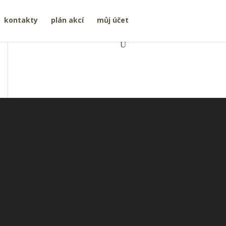
kontakty
plán akcí
můj účet