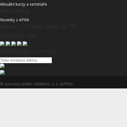
Aktuální kurzy a semináře
Pro média
Novinky z APRA
Lemur – Česká cena za PR
Sledujte nás
Dostávejte novinky
© Asociace public relations, z. s. (APRA)