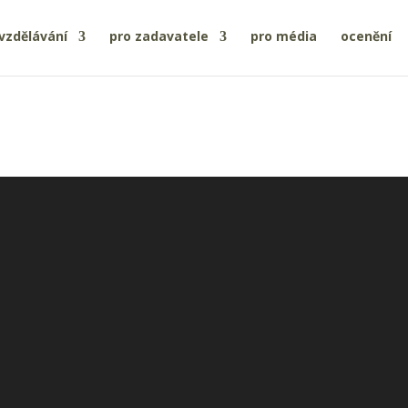
vzdělávání
pro zadavatele
pro média
ocenění