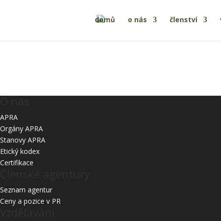
domů
o nás
členství
Starší
O nás
APRA
Orgány APRA
Stanovy APRA
Etický kodex
Certifikace
Členské agentury
Seznam agentur
Ceny a pozice v PR
Vzdělávání