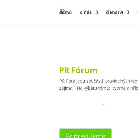
domů
o nás
členství
PR Fórum
PR Fóra jsou součástí pravidelných wo
zajímají. Na výběru témat, tvorbě a př
Připravujeme