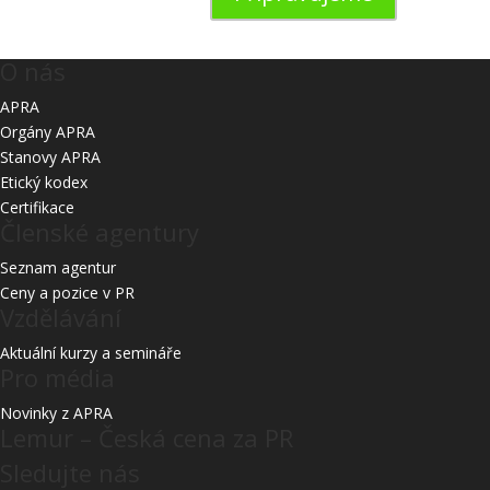
O nás
APRA
Orgány APRA
Stanovy APRA
Etický kodex
Certifikace
Členské agentury
Seznam agentur
Ceny a pozice v PR
Vzdělávání
Aktuální kurzy a semináře
Pro média
Novinky z APRA
Lemur – Česká cena za PR
Sledujte nás