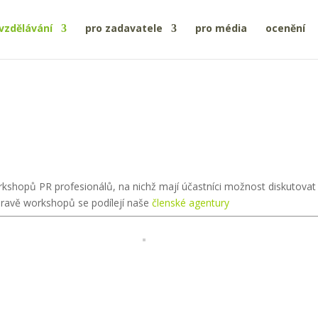
vzdělávání
pro zadavatele
pro média
ocenění
rkshopů PR profesionálů, na nichž mají účastníci možnost diskutovat
ípravě workshopů se podílejí naše
členské agentury