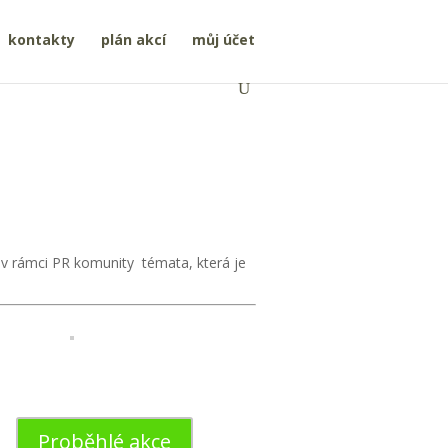
kontakty
plán akcí
můj účet
 v rámci PR komunity témata, která je
Proběhlé akce