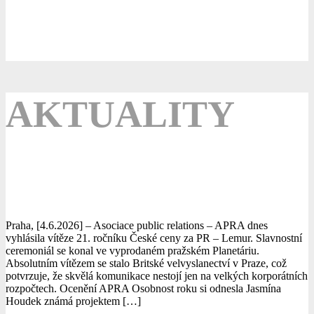
AKTUALITY
Porotce České ceny za PR oslnila
komunikace britského velvyslanectví
Praha, [4.6.2026] – Asociace public relations – APRA dnes
vyhlásila vítěze 21. ročníku České ceny za PR – Lemur. Slavnostní
ceremoniál se konal ve vyprodaném pražském Planetáriu.
Absolutním vítězem se stalo Britské velvyslanectví v Praze, což
potvrzuje, že skvělá komunikace nestojí jen na velkých korporátních
rozpočtech. Ocenění APRA Osobnost roku si odnesla Jasmína
Houdek známá projektem […]