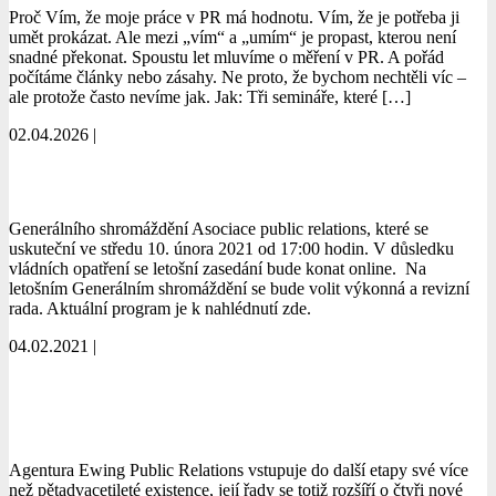
Proč Vím, že moje práce v PR má hodnotu. Vím, že je potřeba ji
umět prokázat. Ale mezi „vím“ a „umím“ je propast, kterou není
snadné překonat. Spoustu let mluvíme o měření v PR. A pořád
počítáme články nebo zásahy. Ne proto, že bychom nechtěli víc –
ale protože často nevíme jak. Jak: Tři semináře, které […]
02.04.2026 |
číst více
Generální shromáždění APRA
Generálního shromáždění Asociace public relations, které se
uskuteční ve středu 10. února 2021 od 17:00 hodin. V důsledku
vládních opatření se letošní zasedání bude konat online. Na
letošním Generálním shromáždění se bude volit výkonná a revizní
rada. Aktuální program je k nahlédnutí zde.
04.02.2021 |
číst více
Ewing představuje novou vlastnickou
strukturu i vizuální identitu
Agentura Ewing Public Relations vstupuje do další etapy své více
než pětadvacetileté existence, její řady se totiž rozšíří o čtyři nové