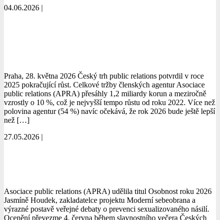
04.06.2026 |
číst více
Trh PR v Česku pokračuje v růstu. Více
než polovina agentur očekává, že rok
2026 bude lepší
Praha, 28. května 2026 Český trh public relations potvrdil v roce
2025 pokračující růst. Celkové tržby členských agentur Asociace
public relations (APRA) přesáhly 1,2 miliardy korun a meziročně
vzrostly o 10 %, což je nejvyšší tempo růstu od roku 2022. Více než
polovina agentur (54 %) navíc očekává, že rok 2026 bude ještě lepší
než […]
27.05.2026 |
číst více
Osobností roku 2026 podle APRA je
Jasmína Houdek
Asociace public relations (APRA) udělila titul Osobnost roku 2026
Jasmíně Houdek, zakladatelce projektu Moderní sebeobrana a
výrazné postavě veřejné debaty o prevenci sexualizovaného násilí.
Ocenění převezme 4. června během slavnostního večera Českých