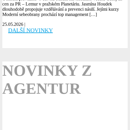
cen za PR – Lemur v pražském Planetáriu. Jasmína Houdek
dlouhodobě propojuje vzdělávání a prevenci násilí. Jejími kurzy
Moderní sebeobrany prochází top management […]
25.05.2026 |
číst více
DALŠÍ NOVINKY
NOVINKY Z
AGENTUR
APRA Measurement Initiative 2026 „Od
dojmů k důkazům“