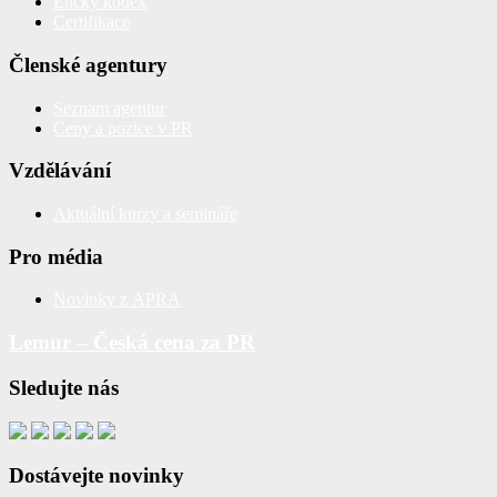
Etický kodex
Certifikace
Členské agentury
Seznam agentur
Ceny a pozice v PR
Vzdělávání
Aktuální kurzy a semináře
Pro média
Novinky z APRA
Lemur – Česká cena za PR
Sledujte nás
Dostávejte novinky