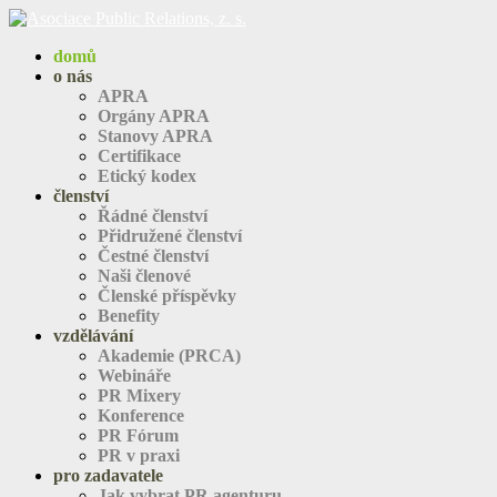
domů
o nás
APRA
Orgány APRA
Stanovy APRA
Certifikace
Etický kodex
členství
Řádné členství
Přidružené členství
Čestné členství
Naši členové
Členské příspěvky
Benefity
vzdělávání
Akademie (PRCA)
Webináře
PR Mixery
Konference
PR Fórum
PR v praxi
pro zadavatele
Jak vybrat PR agenturu