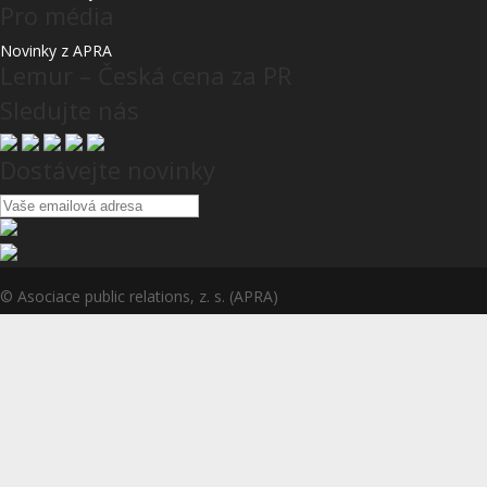
Pro média
Novinky z APRA
Lemur – Česká cena za PR
Sledujte nás
Dostávejte novinky
© Asociace public relations, z. s. (APRA)