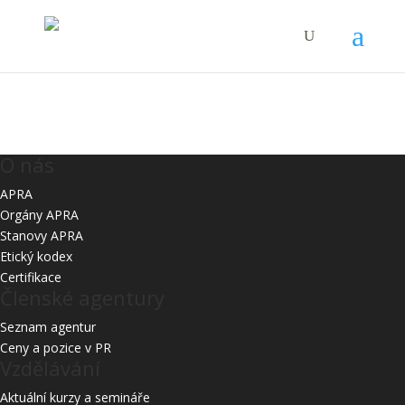
Starší
O nás
APRA
Orgány APRA
Stanovy APRA
Etický kodex
Certifikace
Členské agentury
Seznam agentur
Ceny a pozice v PR
Vzdělávání
Aktuální kurzy a semináře