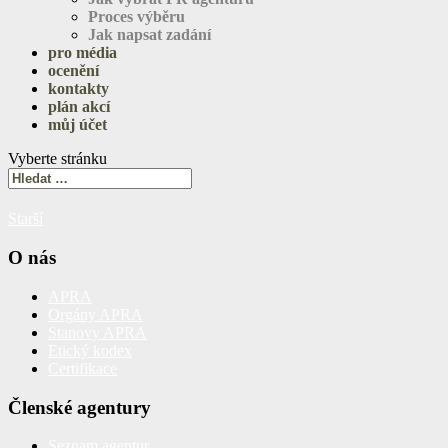
Proces výběru
Jak napsat zadání
pro média
ocenění
kontakty
plán akcí
můj účet
Vyberte stránku
Starší
O nás
APRA
Orgány APRA
Stanovy APRA
Etický kodex
Certifikace
Členské agentury
Seznam agentur