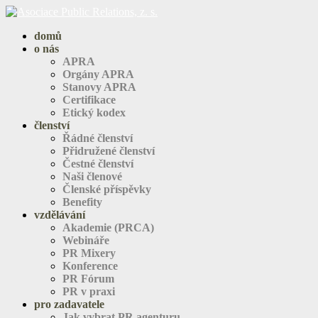
domů
o nás
APRA
Orgány APRA
Stanovy APRA
Certifikace
Etický kodex
členství
Řádné členství
Přidružené členství
Čestné členství
Naši členové
Členské příspěvky
Benefity
vzdělávání
Akademie (PRCA)
Webináře
PR Mixery
Konference
PR Fórum
PR v praxi
pro zadavatele
Jak vybrat PR agenturu