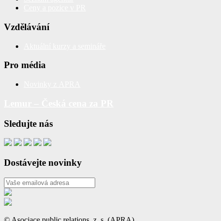
Ceny a pozice v PR
Vzdělávání
Aktuální kurzy a semináře
Pro média
Novinky z APRA
Lemur – Česká cena za PR
Sledujte nás
Dostávejte novinky
© Asociace public relations, z. s. (APRA)