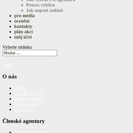
Proces výběru
Jak napsat zadání
pro média
ocenění
kontakty
plán akcí
můj účet
Vyberte stránku
Starší
O nás
APRA
Orgány APRA
Stanovy APRA
Etický kodex
Certifikace
Členské agentury
Seznam agentur