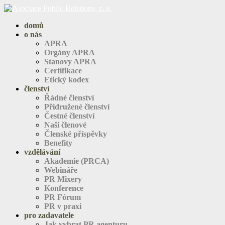
domů
o nás
APRA
Orgány APRA
Stanovy APRA
Certifikace
Etický kodex
členství
Řádné členství
Přidružené členství
Čestné členství
Naši členové
Členské příspěvky
Benefity
vzdělávání
Akademie (PRCA)
Webináře
PR Mixery
Konference
PR Fórum
PR v praxi
pro zadavatele
Jak vybrat PR agenturu