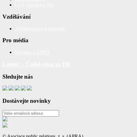
Ceny a pozice v PR
Vzdělávání
Aktuální kurzy a semináře
Pro média
Novinky z APRA
Lemur – Česká cena za PR
Sledujte nás
Dostávejte novinky
© Asociace public relations, z. s. (APRA)