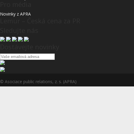
Pro média
Novinky z APRA
Lemur – Česká cena za PR
Sledujte nás
Dostávejte novinky
© Asociace public relations, z. s. (APRA)