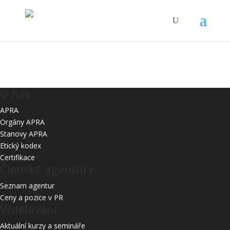
Starší
O nás
APRA
Orgány APRA
Stanovy APRA
Etický kodex
Certifikace
Členské agentury
Seznam agentur
Ceny a pozice v PR
Vzdělávání
Aktuální kurzy a semináře