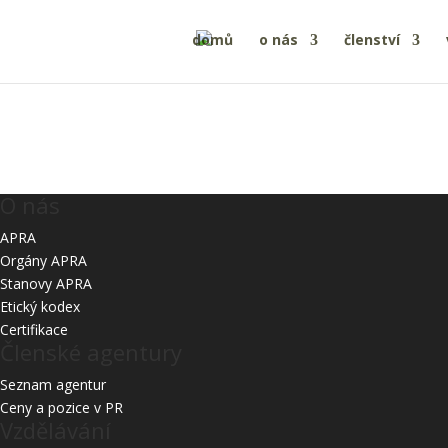
domů
o nás
členství
Starší
O nás
APRA
Orgány APRA
Stanovy APRA
Etický kodex
Certifikace
Členské agentury
Seznam agentur
Ceny a pozice v PR
Vzdělávání