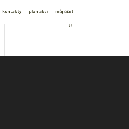
kontakty
plán akcí
můj účet