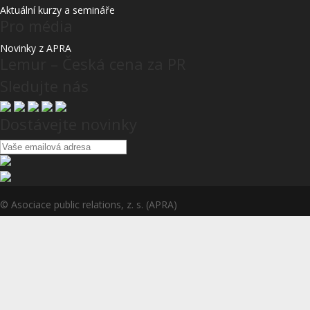
Aktuální kurzy a semináře
Pro média
Novinky z APRA
Lemur – Česká cena za PR
Sledujte nás
Dostávejte novinky
© Asociace public relations, z. s. (APRA)