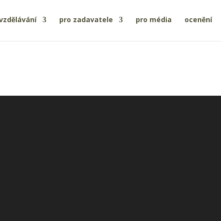
vzdělávání
pro zadavatele
pro média
ocenění