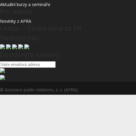
Aktuální kurzy a semináře
Pro média
Novinky z APRA
Lemur – Česká cena za PR
Sledujte nás
Dostávejte novinky
© Asociace public relations, z. s. (APRA)