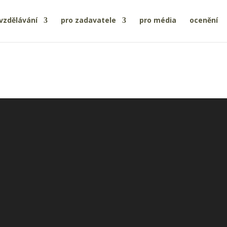
vzdělávání
pro zadavatele
pro média
ocenění