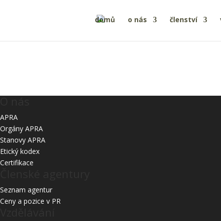
domů
o nás
členství
Starší
O nás
APRA
Orgány APRA
Stanovy APRA
Etický kodex
Certifikace
Členské agentury
Seznam agentur
Ceny a pozice v PR
Vzdělávání