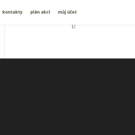
kontakty
plán akcí
můj účet