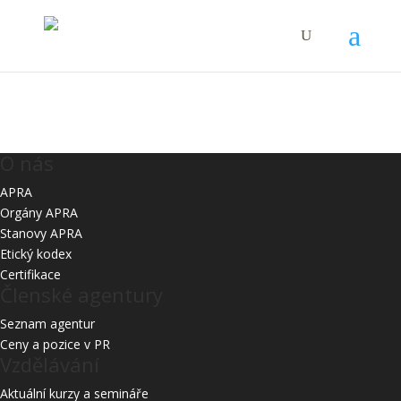
Starší
O nás
APRA
Orgány APRA
Stanovy APRA
Etický kodex
Certifikace
Členské agentury
Seznam agentur
Ceny a pozice v PR
Vzdělávání
Aktuální kurzy a semináře