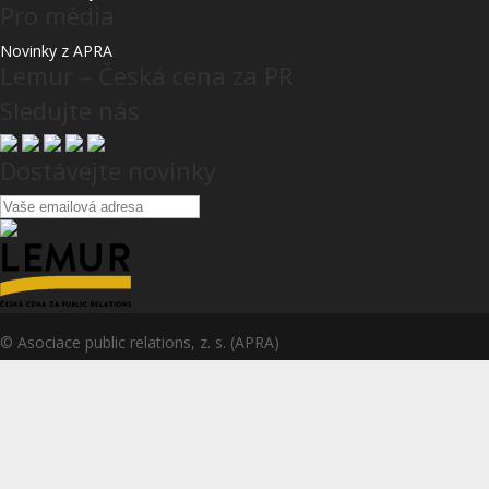
Pro média
Novinky z APRA
Lemur – Česká cena za PR
Sledujte nás
Dostávejte novinky
© Asociace public relations, z. s. (APRA)