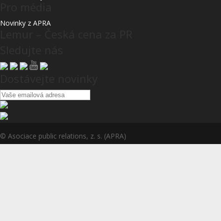
Pro média
Novinky z APRA
Lemur – Česká cena za PR
Sledujte nás
Dostávejte novinky
© Asociace public relations, z. s. (APRA)