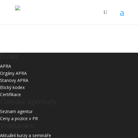
Starší
O nás
APRA
Orgány APRA
Stanovy APRA
Etický kodex
Certifikace
Členské agentury
Seznam agentur
Ceny a pozice v PR
Vzdělávání
Aktuální kurzy a semináře