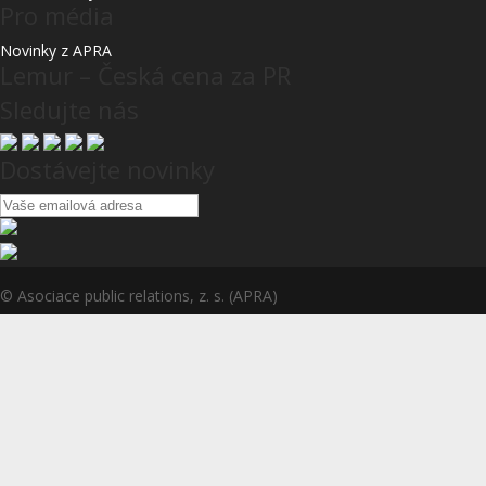
Pro média
Novinky z APRA
Lemur – Česká cena za PR
Sledujte nás
Dostávejte novinky
© Asociace public relations, z. s. (APRA)