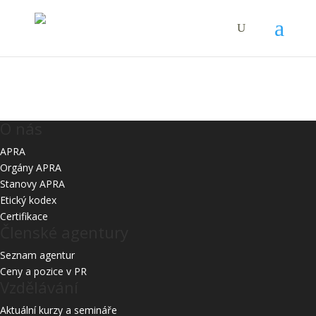
Starší
O nás
APRA
Orgány APRA
Stanovy APRA
Etický kodex
Certifikace
Členské agentury
Seznam agentur
Ceny a pozice v PR
Vzdělávání
Aktuální kurzy a semináře