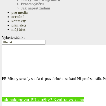
Proces výběru
Jak napsat zadání
pro média
ocenění
kontakty
plán akcí
můj účet
Vyberte stránku
PR Mixery se staly součástí pravidelného setkání PR profesionálů. Pod
Jak nakupovat PR služby? Kvalita vs. cena