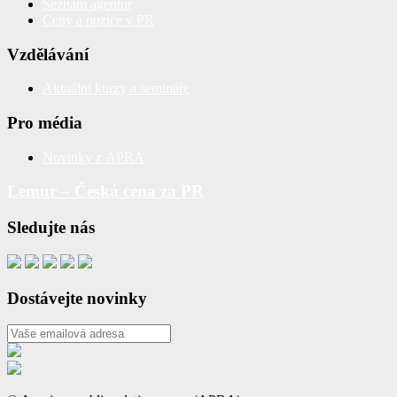
Seznam agentur
Ceny a pozice v PR
Vzdělávání
Aktuální kurzy a semináře
Pro média
Novinky z APRA
Lemur – Česká cena za PR
Sledujte nás
Dostávejte novinky