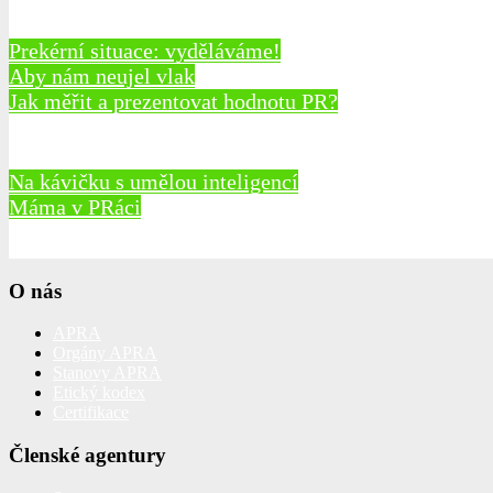
Prekérní situace: vyděláváme!
Aby nám neujel vlak
Jak měřit a prezentovat hodnotu PR?
Na kávičku s umělou inteligencí
Máma v PRáci
O nás
APRA
Orgány APRA
Stanovy APRA
Etický kodex
Certifikace
Členské agentury