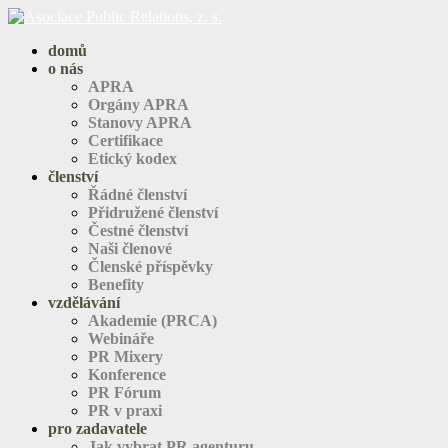
domů
o nás
APRA
Orgány APRA
Stanovy APRA
Certifikace
Etický kodex
členství
Řádné členství
Přidružené členství
Čestné členství
Naši členové
Členské příspěvky
Benefity
vzdělávání
Akademie (PRCA)
Webináře
PR Mixery
Konference
PR Fórum
PR v praxi
pro zadavatele
Jak vybrat PR agenturu