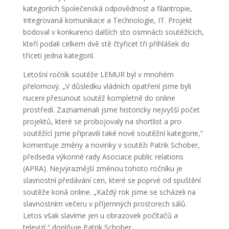
kategoriích Společenská odpovědnost a filantropie,
Integrovaná komunikace a Technologie, IT. Projekt
bodoval v konkurenci dalších sto osmnácti soutěžících,
kteří podali celkem dvě stě čtyřicet tři přihlášek do
třiceti jedna kategorií.
Letošní ročník soutěže LEMUR byl v mnohém
přelomový. „V důsledku vládních opatření jsme byli
nuceni přesunout soutěž kompletně do online
prostředí. Zaznamenali jsme historicky nejvyšší počet
projektů, které se probojovaly na shortlist a pro
soutěžící jsme připravili také nové soutěžní kategorie,“
komentuje změny a novinky v soutěži Patrik Schober,
předseda výkonné rady Asociace public relations
(APRA). Nejvýraznější změnou tohoto ročníku je
slavnostní předávání cen, které se poprvé od spuštění
soutěže koná online. „Každý rok jsme se scházeli na
slavnostním večeru v příjemných prostorech sálů.
Letos však slavíme jen u obrazovek počítačů a
televizí,“ doplňuje Patrik Schober.