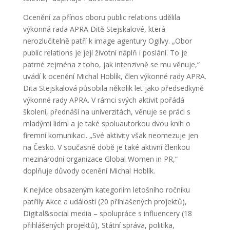
Ocenění za přínos oboru public relations udělila
výkonná rada APRA Ditě Stejskalové, která
nerozlučitelně patří k image agentury Ogilvy. „Obor
public relations je její životní náplň i poslání. To je
patrné zejména z toho, jak intenzivně se mu věnuje,“
uvádí k ocenění Michal Hoblík, člen výkonné rady APRA.
Dita Stejskalová působila několik let jako předsedkyně
výkonné rady APRA. V rámci svých aktivit pořádá
školení, přednáší na univerzitách, věnuje se práci s
mladými lidmi a je také spoluautorkou dvou knih o
firemní komunikaci. „Své aktivity však neomezuje jen
na Česko. V současné době je také aktivní členkou
mezinárodní organizace Global Women in PR,“
doplňuje důvody ocenění Michal Hoblík.
K nejvíce obsazeným kategoriím letošního ročníku
patřily Akce a události (20 přihlášených projektů),
Digital&social media – spolupráce s influencery (18
přihlášených projektů), Státní správa, politika,