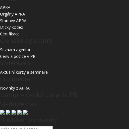
APRA
Orgány APRA
Stanovy APRA
Etický kodex
Certifikace
Členské agentury
Seznam agentur
Ceny a pozice v PR
Vzdělávání
Aktuální kurzy a semináře
Pro média
Novinky z APRA
Lemur – Česká cena za PR
Sledujte nás
Dostávejte novinky