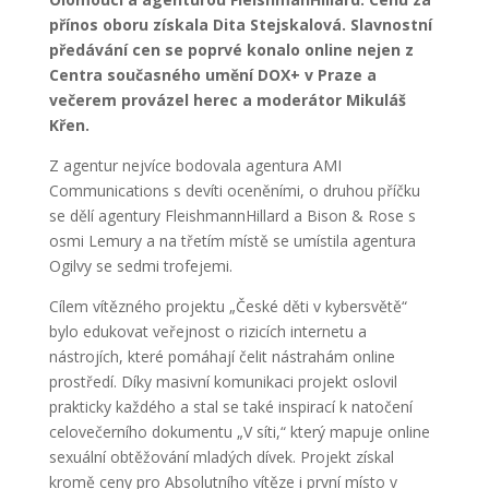
přínos oboru získala Dita Stejskalová. Slavnostní
předávání cen se poprvé konalo online nejen z
Centra současného umění DOX+ v Praze a
večerem provázel herec a moderátor Mikuláš
Křen.
Z agentur nejvíce bodovala agentura AMI
Communications s devíti oceněními, o druhou příčku
se dělí agentury FleishmannHillard a Bison & Rose s
osmi Lemury a na třetím místě se umístila agentura
Ogilvy se sedmi trofejemi.
Cílem vítězného projektu „České děti v kybersvětě“
bylo edukovat veřejnost o rizicích internetu a
nástrojích, které pomáhají čelit nástrahám online
prostředí. Díky masivní komunikaci projekt oslovil
prakticky každého a stal se také inspirací k natočení
celovečerního dokumentu „V síti,“ který mapuje online
sexuální obtěžování mladých dívek. Projekt získal
kromě ceny pro Absolutního vítěze i první místo v