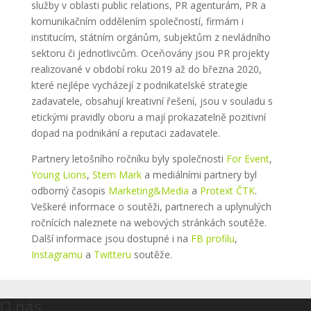
služby v oblasti public relations, PR agenturám, PR a
komunikačním oddělením společností, firmám i
institucím, státním orgánům, subjektům z nevládního
sektoru či jednotlivcům. Oceňovány jsou PR projekty
realizované v období roku 2019 až do března 2020,
které nejlépe vycházejí z podnikatelské strategie
zadavatele, obsahují kreativní řešení, jsou v souladu s
etickými pravidly oboru a mají prokazatelně pozitivní
dopad na podnikání a reputaci zadavatele.
Partnery letošního ročníku byly společnosti
For Event
,
Young Lions
,
Stem Mark
a mediálními partnery byl
odborný časopis
Marketing&Media
a
Protext ČTK
.
Veškeré informace o soutěži, partnerech a uplynulých
ročnících naleznete na webových stránkách soutěže.
Další informace jsou dostupné i na
FB profilu
,
Instagramu
a
Twitteru
soutěže.
O nás