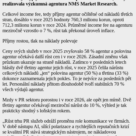
realizovala výzkumná agentura NMS Market Research.
Celkové income fee, tedy příjmy agentur očištěné od nákladů třetích
stran, dosáhlo v roce 2025 hodnoty 760,3 milionu korun, oproti
712,3 milionu korun v roce 2024. Průměrné income fee na agenturu
meziročně vzrostlo o 7 %, růst tak překonal úroveň inflace.
Příjmy rostou, tlak na náklady polevuje
Ceny svých služeb v roce 2025 zvyšovalo 58 % agentur a polovina
agentur očekává další růst cen i v roce 2026. Zásadní změnu však
průzkum ukazuje na straně nákladů. Zatímco v posledních letech
hlásily dvě třetiny agentur jejich růst, v roce 2025 čelila nárůstu
celkových nákladů „jen“ polovina agentur (50 %) a třetina (33 %)
dokonce zaznamenala jejich pokles. To je nejvíce za posledních pět
let. Personální náklady přitom dlouhodobě tvoří stabilních 70 %
všech výdajů agentur.
Mzdy v PR sektoru porostou i v roce 2026, ale opět jen mírně. Dvě
třetiny agentur očekávají meziroční nárůst do 10 %, výhled je tak
prakticky shodný s loňským rokem.
„Růst trhu PR služeb odráží proměnu role komunikace ve firmách.
V době nástupu AI, sílící polarizace a rychlejších reputačních krizí
se kvalitní PR stává strategickým nástrojem, ne nákladovou