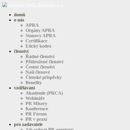
domů
o nás
APRA
Orgány APRA
Stanovy APRA
Certifikace
Etický kodex
členství
Řádné členství
Přidružené členství
Čestné členství
Naši členové
Členské příspěvky
Benefity
vzdělávání
Akademie (PRCA)
Webináře
PR Mixery
Konference
PR Fórum
PR v praxi
pro zadavatele
Jak vybrat PR agenturu