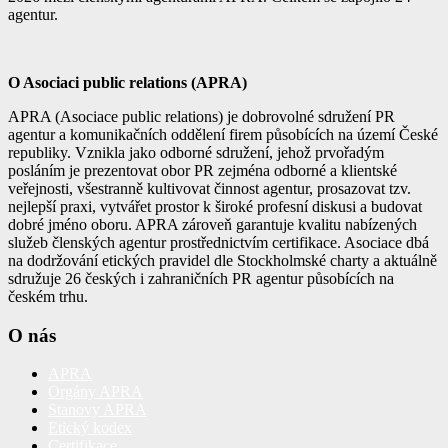
agentur.
O Asociaci public relations (APRA)
APRA (Asociace public relations) je dobrovolné sdružení PR
agentur a komunikačních oddělení firem působících na území České
republiky. Vznikla jako odborné sdružení, jehož prvořadým
posláním je prezentovat obor PR zejména odborné a klientské
veřejnosti, všestranně kultivovat činnost agentur, prosazovat tzv.
nejlepší praxi, vytvářet prostor k široké profesní diskusi a budovat
dobré jméno oboru. APRA zároveň garantuje kvalitu nabízených
služeb členských agentur prostřednictvím certifikace. Asociace dbá
na dodržování etických pravidel dle Stockholmské charty a aktuálně
sdružuje 26 českých i zahraničních PR agentur působících na
českém trhu.
O nás
APRA
Orgány APRA
Stanovy APRA
Etický kodex
Certifikace