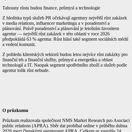
Tahouny růstu budou finance, průmysl a technologie
Z hlediska typů služeb PR očekávají agentury největší růst zakázek
v media relations, influencer marketingu a v poradenství a
plánování. Právě poradenství a plánování je letošním favoritem
agentur — největší růst zakázek v této oblasti v roce 2026
předpokládá 63 % agentur. Růst hlásí také segment sociálních médií
a vedení komunit.
Z pohledu klientských sektorů budou letos nejvíce růst zakázky pro
finanční trh a finanční služby, průmysl a energetiku a oblast
technologií a IT. Naopak segment spotřebního zboží a služeb podle
agentur tolik růst nebude.
O průzkumu
Průzkum realizovala společnost NMS Market Research pro Asociaci
public relations (APRA). Sběr dat probíhal online v průběhu dubna
2026 mezi členskými agenturami APRA. Celkem se zapojilo 24