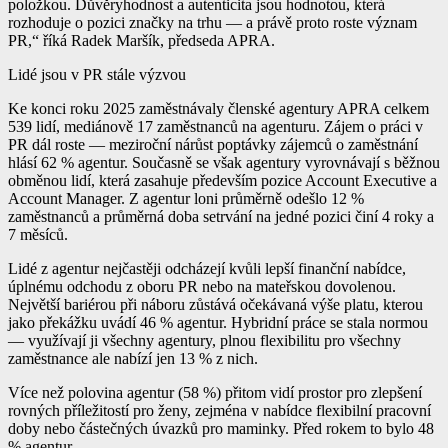
položkou. Důvěryhodnost a autenticita jsou hodnotou, která
rozhoduje o pozici značky na trhu — a právě proto roste význam
PR,“ říká Radek Maršík, předseda APRA.
Lidé jsou v PR stále výzvou
Ke konci roku 2025 zaměstnávaly členské agentury APRA celkem
539 lidí, mediánově 17 zaměstnanců na agenturu. Zájem o práci v
PR dál roste — meziroční nárůst poptávky zájemců o zaměstnání
hlásí 62 % agentur. Současně se však agentury vyrovnávají s běžnou
obměnou lidí, která zasahuje především pozice Account Executive a
Account Manager. Z agentur loni průměrně odešlo 12 %
zaměstnanců a průměrná doba setrvání na jedné pozici činí 4 roky a
7 měsíců.
Lidé z agentur nejčastěji odcházejí kvůli lepší finanční nabídce,
úplnému odchodu z oboru PR nebo na mateřskou dovolenou.
Největší bariérou při náboru zůstává očekávaná výše platu, kterou
jako překážku uvádí 46 % agentur. Hybridní práce se stala normou
— využívají ji všechny agentury, plnou flexibilitu pro všechny
zaměstnance ale nabízí jen 13 % z nich.
Více než polovina agentur (58 %) přitom vidí prostor pro zlepšení
rovných příležitostí pro ženy, zejména v nabídce flexibilní pracovní
doby nebo částečných úvazků pro maminky. Před rokem to bylo 48
% agentur.