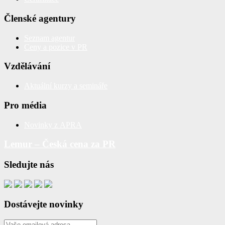
Členské agentury
Seznam agentur
Ceny a pozice v PR
Vzdělávání
Aktuální kurzy a semináře
Pro média
Novinky z APRA
Lemur – Česká cena za PR
Sledujte nás
Dostávejte novinky