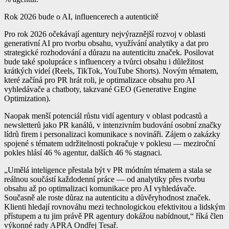
Rok 2026 bude o AI, influencerech a autenticitě
Pro rok 2026 očekávají agentury nejvýraznější rozvoj v oblasti
generativní AI pro tvorbu obsahu, využívání analytiky a dat pro
strategické rozhodování a důrazu na autenticitu značek. Posilovat
bude také spolupráce s influencery a tvůrci obsahu i důležitost
krátkých videí (Reels, TikTok, YouTube Shorts). Novým tématem,
které začíná pro PR hrát roli, je optimalizace obsahu pro AI
vyhledávače a chatboty, takzvané GEO (Generative Engine
Optimization).
Naopak menší potenciál růstu vidí agentury v oblast podcastů a
newsletterů jako PR kanálů, v intenzivním budování osobní značky
lídrů firem i personalizaci komunikace s novináři. Zájem o zakázky
spojené s tématem udržitelnosti pokračuje v poklesu — meziroční
pokles hlásí 46 % agentur, dalších 46 % stagnaci.
„Umělá inteligence přestala být v PR módním tématem a stala se
reálnou součástí každodenní práce — od analytiky přes tvorbu
obsahu až po optimalizaci komunikace pro AI vyhledávače.
Současně ale roste důraz na autenticitu a důvěryhodnost značek.
Klienti hledají rovnováhu mezi technologickou efektivitou a lidským
přístupem a tu jim právě PR agentury dokážou nabídnout,“ říká člen
výkonné rady APRA Ondřej Tesař.