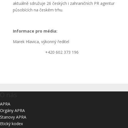
aktuálně sdružuje 26 českých i zahraničních PR agentur
působících na českém trhu.
Informace pro média:
Marek Hlavica, výkonný ředitel
Hlavica@apra.cz
+420 602 373 196
www.apra.cz
O nás
APRA
Orgány APRA
Stanovy APRA
Etický kodex