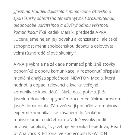
„Jasmína Houdek dokázala z mimořádně citlivého a
společensky důležitého tématu vytvořit srozumitelnou,
dlouhodobě udržitelnou a důvěryhodnou veřejnou
komunikaci,“
říká Radek Maršík, předseda APRA.
„Oceňujeme nejen její odvahu a konzistenci, ale také
schopnost měnit společenskou debatu a oslovovat
velmi různorodé cílové skupiny.“
APRA ji vybrala na základě nominací přibližně stovky
odborníků z oboru komunikace. K rozhodnutí přispěla i
mediální analýza společnosti NEWTON Media, která
hodnotila dopad, relevanci a kvalitu veřejné
komunikace kandidátů. „Naše data potvrzují, že
Jasmína Houdek v uplynulém roce mediálnímu prostoru
jasně dominovala. Zároveň se jí podařilo zkombinovat
expertní komunikaci se zásahem do širokého
mainstreamu a udržet mimořádně vysoký podíl
pozitivní publicity,“ vysvětluje Veronika Lebedová, Head
of Analytics & Editorial ve společnosti NEWTON