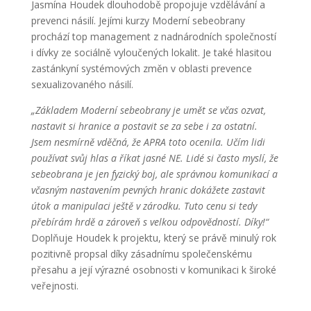
Jasmína Houdek dlouhodobě propojuje vzdělávání a
prevenci násilí. Jejími kurzy Moderní sebeobrany
prochází top management z nadnárodních společností
i dívky ze sociálně vyloučených lokalit. Je také hlasitou
zastánkyní systémových změn v oblasti prevence
sexualizovaného násilí.
„Základem Moderní sebeobrany je umět se včas ozvat,
nastavit si hranice a postavit se za sebe i za ostatní.
Jsem nesmírně vděčná, že APRA toto ocenila. Učím lidi
používat svůj hlas a říkat jasné NE. Lidé si často myslí, že
sebeobrana je jen fyzický boj, ale správnou komunikací a
včasným nastavením pevných hranic dokážete zastavit
útok a manipulaci ještě v zárodku. Tuto cenu si tedy
přebírám hrdě a zároveň s velkou odpovědností. Díky!“
Doplňuje Houdek k projektu, který se právě minulý rok
pozitivně propsal díky zásadnímu společenskému
přesahu a její výrazné osobnosti v komunikaci k široké
veřejnosti.