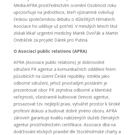
Media.APRA prostřednictvím ocenění Osobnost roku
upozorňuje na jednotlivce, kteří významně ovlivňují
českou společenskou debatu o důležitých tématech.
Asociace ho uděluje už potřetí. V minulých letech titul
získali lékař urgentní medicíny Marek Dvořák a Martin
Ondráček za projekt Dárek pro Putina.
O Asociaci public relations (APRA)
APRA (Asociace public relations) je dobrovolné
sdružení PR agentur a komunikačních oddělení firem
působících na území České republiky. Vznikla jako
odborné sdružení, jehož prvořadým posláním je
prezentovat obor PR zejména odborné a klientské
veřejnosti, všestranně kultivovat činnost agentur,
prosazovat tzv. nejlepší praxi, vytvářet prostor k široké
profesní diskusi a budovat dobré jméno oboru. APRA
zároveň garantuje kvalitu nabízených služeb členských
agentur prostřednictvím certifikace. Asociace dbá na
dodržování etických pravidel dle Stockholmské charty a