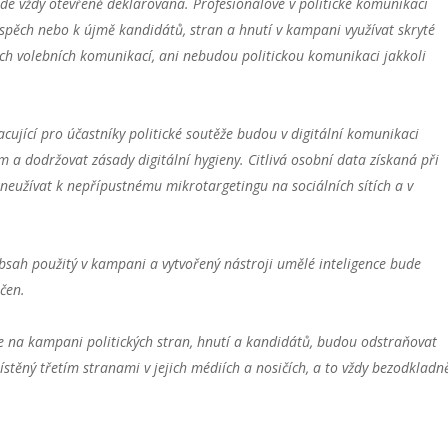
e vždy otevřeně deklarovaná.
Profesionálové v politické komunikaci
spěch nebo k újmě kandidátů, stran a hnutí v kampani využívat skryté
ch volebních komunikací, ani nebudou politickou komunikaci jakkoli
acující pro účastníky politické soutěže budou v digitální komunikaci
m a dodržovat zásady digitální hygieny. Citlivá osobní data získaná při
neužívat k nepřípustnému mikrotargetingu na sociálních sítích a v
obsah použitý v kampani a vytvořený nástroji umělé inteligence bude
čen.
se na kampani politických stran, hnutí a kandidátů, budou odstraňovat
těný třetím stranami v jejich médiích a nosičích, a to vždy bezodkladně