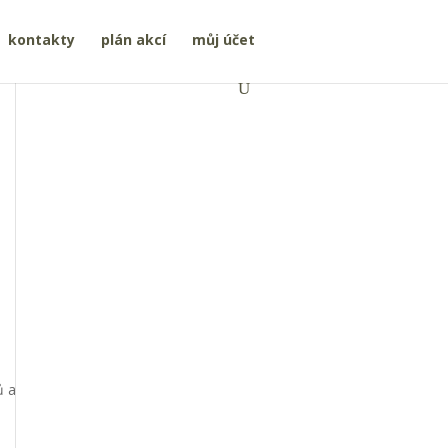
kontakty
plán akcí
můj účet
ů a