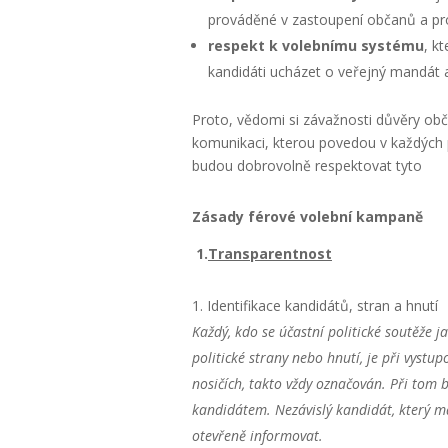
prováděné v zastoupení občanů a pr
respekt k volebnímu systému
, k
kandidáti ucházet o veřejný mandát 
Proto, vědomi si závažnosti důvěry občan
komunikaci, kterou povedou v každých p
budou dobrovolně respektovat tyto
Zásady férové volební kampaně
1.
Transparentnost
Identifikace kandidátů, stran a hnutí
Každý, kdo se účastní politické soutěže 
politické strany nebo hnutí, je při vystu
nosičích, takto vždy označován. Při tom b
kandidátem. Nezávislý kandidát, který m
otevřeně informovat.