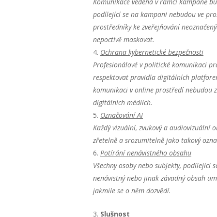
Komunikace vedená v rámci kampaně bud
podílející se na kampani nebudou ve pro
prostředníky ke zveřejňování neoznačený
nepoctivě maskovat.
Ochrana kybernetické bezpečnosti
Profesionálové v politické komunikaci
pr
respektovat pravidla digitálních platfore
komunikaci v online prostředí nebudou z
digitálních médiích.
Označování AI
Každý vizuální, zvukový a audiovizuální 
zřetelně a srozumitelně jako takový ozna
Potírání nenávistného obsahu
Všechny osoby nebo subjekty, podílející 
nenávistný nebo jinak závadný obsah umís
jakmile se o něm dozvědí.
3.
Slušnost