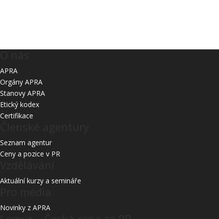
O nás
APRA
Orgány APRA
Stanovy APRA
Etický kodex
Certifikace
Členské agentury
Seznam agentur
Ceny a pozice v PR
Vzdělávání
Aktuální kurzy a semináře
Pro média
Novinky z APRA
Lemur – Česká cena za PR