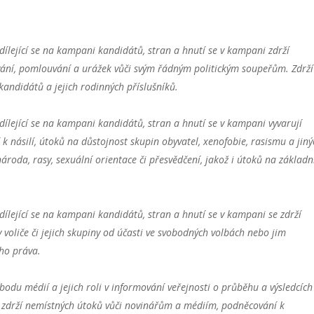
dílející se na kampani kandidátů, stran a hnutí se v kampani zdrží
ání, pomlouvání a urážek vůči svým řádným politickým soupeřům. Zdrží
andidátů a jejich rodinných příslušníků.
dílející se na kampani kandidátů, stran a hnutí se v kampani vyvarují
k násilí, útoků na důstojnost skupin obyvatel, xenofobie, rasismu a jiný
ároda, rasy, sexuální orientace či přesvědčení, jakož i útoků na základn
dílející se na kampani kandidátů, stran a hnutí se v kampani se zdrží
 voliče či jejich skupiny od účasti ve svobodných volbách nebo jim
ího práva.
obodu médií a jejich roli v informování veřejnosti o průběhu a výsledcích
 zdrží nemístných útoků vůči novinářům a médiím, podněcování k