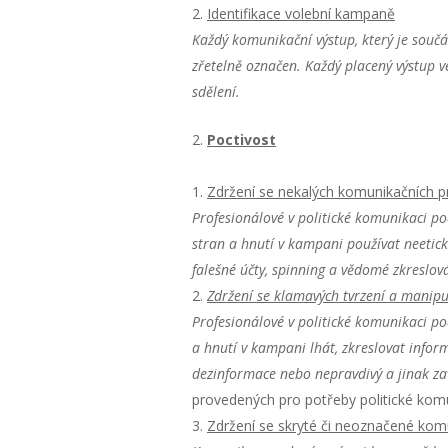
Identifikace volební kampaně
Každý komunikační výstup, který je souč
zřetelně označen. Každý placený výstup 
sdělení.
2.
Poctivost
Zdržení se nekalých komunikačních pr
Profesionálové v politické komunikaci
po
stran a hnutí v kampani používat neetické
falešné účty, spinning a vědomé zkreslová
Zdržení se klamavých tvrzení a manipu
Profesionálové v politické komunikaci
po
a hnutí v kampani lhát, zkreslovat inform
dezinformace nebo nepravdivý a jinak za
provedených pro potřeby politické kom
Zdržení se skryté či neoznačené kom