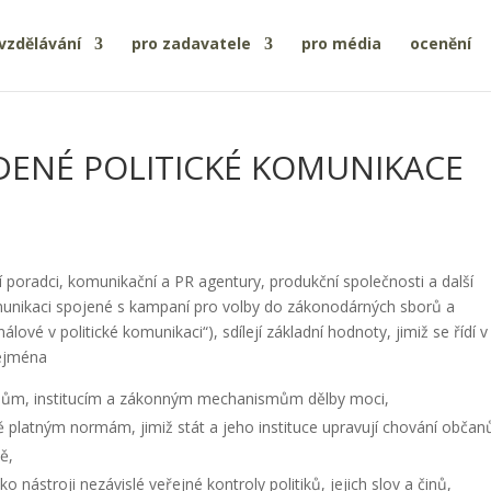
vzdělávání
pro zadavatele
pro média
ocenění
DENÉ POLITICKÉ KOMUNIKACE
í poradci, komunikační a PR agentury, produkční společnosti a další
omunikaci spojené s kampaní pro volby do zákonodárných sborů a
ové v politické komunikaci“), sdílejí základní hodnoty, jimiž se řídí v
zejména
idlům, institucím a zákonným mechanismům dělby moci,
platným normám, jimiž stát a jeho instituce upravují chování občan
ě,
ko nástroji nezávislé veřejné kontroly politiků, jejich slov a činů,