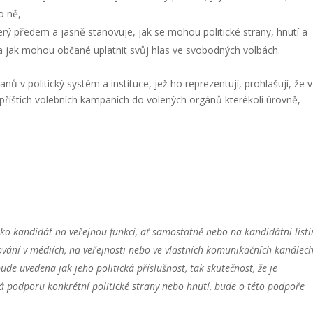
o ně,
terý předem a jasně stanovuje, jak se mohou politické strany, hnutí a
a jak mohou občané uplatnit svůj hlas ve svobodných volbách.
ů v politický systém a instituce, jež ho reprezentují, prohlašují, že v
říštích volebních kampaních do volených orgánů kterékoli úrovně,
jako kandidát na veřejnou funkci, ať samostatně nebo na kandidátní listi
pování v médiích, na veřejnosti nebo ve vlastních komunikačních kanálec
ude uvedena jak jeho politická příslušnost, tak skutečnost, že je
á podporu konkrétní politické strany nebo hnutí, bude o této podpoře