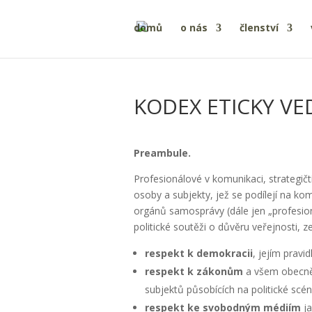
domů
o nás
členství
KODEX ETICKY VE
Preambule.
Profesionálové v komunikaci, strategičt
osoby a subjekty, jež se podílejí na k
orgánů samosprávy (dále jen „profesionál
politické soutěži o důvěru veřejnosti, 
respekt k demokracii
, jejím prav
respekt k zákonům
a všem obecně 
subjektů působících na politické scén
respekt ke svobodným médiím
ja