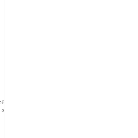
ně
h a