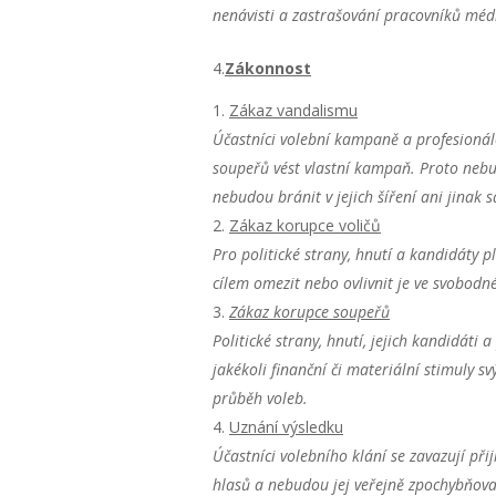
nenávisti a zastrašování pracovníků médi
4.
Zákonnost
Zákaz vandalismu
Účastníci volební kampaně a profesionálo
soupeřů vést vlastní kampaň. Proto nebu
nebudou bránit v jejich šíření ani jina
Zákaz korupce voličů
Pro politické strany, hnutí a kandidáty p
cílem omezit nebo ovlivnit je ve svobod
Zákaz korupce soupeřů
Politické strany, hnutí, jejich kandidá
jakékoli finanční či materiální stimuly 
průběh voleb.
Uznání výsledku
Účastníci volebního klání se zavazují př
hlasů a nebudou jej veřejně zpochybňova