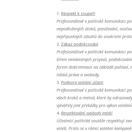
Respekt k soupeři
Profesionálové v politické komunikaci
po
nepodložených útoků, ponižování, osočov
nepřípustných zásahů do soukromí protik
Zákaz podněcování
Profesionálové v politické komunikaci
po
šíření nenávistných projevů, podněcování 
forem diskriminace na základě pohlaví, n
lidská práva a svobody.
Podpora volební účasti
Profesionálové v politické komunikaci
po
všech kroků a metod, které by odrazovaly
vytvářely jiné překážky pro výkon volebn
Respektování svobody médií
Účastníci politické soutěže respektují sv
voleb. Proto se v rámci volební kampaně