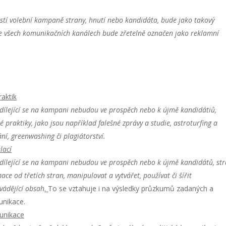
ástí volební kampaně strany, hnutí nebo kandidáta, bude jako takový
ve všech komunikačních kanálech bude zřetelně označen jako reklamní
aktik
dílející se na kampani nebudou ve prospěch nebo k újmě kandidátiů,
 praktiky, jako jsou například falešné zprávy a studie, astroturfing a
ní, greenwashing či plagiátorství.
lací
dílející se na kampani nebudou ve prospěch nebo k újmě kandidátů, st
ace od třetích stran, manipulovat a vytvářet, používat či šířit
vádějící obsah
.
To se vztahuje i na výsledky průzkumů zadaných a
unikace.
unikace