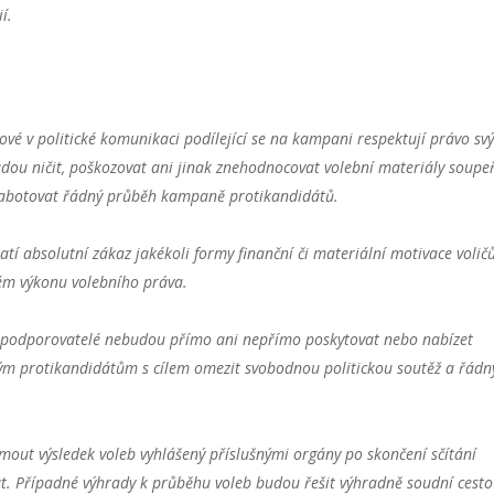
í.
vé v politické komunikaci podílející se na kampani respektují právo sv
dou ničit, poškozovat ani jinak znehodnocovat volební materiály soupeř
k sabotovat řádný průběh kampaně protikandidátů.
latí absolutní zákaz jakékoli formy finanční či materiální motivace voličů
ném výkonu volebního práva.
ti a podporovatelé nebudou přímo ani nepřímo poskytovat nebo nabízet
svým protikandidátům s cílem omezit svobodnou politickou soutěž a řádn
ijmout výsledek voleb vyhlášený příslušnými orgány po skončení sčítání
t. Případné výhrady k průběhu voleb budou řešit výhradně soudní cesto