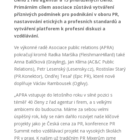
Primárním cílem asociace zůstává vytváření
příznivých podmínek pro podnikání v oboru PR,
nastavování etických a profesních standardů a
vytváření platforem k profesní diskuzi a
vzdělávání.
Ve výkonné radě Asociace public relations (APRA)
pokračují kromě Radka Maršíka (FleishmanHillard) také
Anna Balíčková (Grayling), Jan Klíma (AC&C Public
Relations), Petr Lesenský (Lesensky.cz), Rostislav Starý
(PR.Konektor), Ondřej Tesař (Epic PR), které nově
doplňuje Václav Rambousek (Ogilvy).
„APRA vstupuje do letošního roku v silné pozici s
téměř 40 členy z řad agentur i firem, a s velkými
ambicemi do budoucna. Máme za sebou velmi
úspěšný rok, kdy se nám dařilo rozvíjet naše klíčové
projekty jako je Česká cena za PR, konference PR
Summit nebo vzdělávací projekt na vysokých školách
PR v praxi. K našim už tradičním PR Mixerům jsme