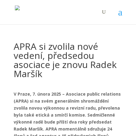
APRA si zvolila nové
vedení, předsedou
asociace je znovu Radek
Maršík
V Praze, 7. února 2025 – Asociace public relations
(APRA) si na svém generálním shromáždění
zvolila novou výkonnou a revizní radu, převolena
byla také etická a smírčí komise. Sedmičlenné
výkonné radě bude příští dva roky předsedat
Radek Maršík. APRA momentálně sdružuje 24
členů z řad agentur a 15 přidružených členů.