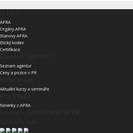
O nás
APRA
Orgány APRA
Stanovy APRA
Etický kodex
Certifikace
Členské agentury
Seznam agentur
Ceny a pozice v PR
Vzdělávání
Aktuální kurzy a semináře
Pro média
Novinky z APRA
Lemur – Česká cena za PR
Sledujte nás