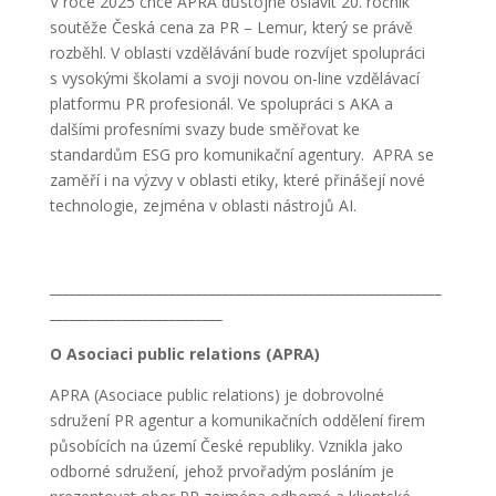
V roce 2025 chce APRA důstojně oslavit 20. ročník
soutěže Česká cena za PR – Lemur, který se právě
rozběhl. V oblasti vzdělávání bude rozvíjet spolupráci
s vysokými školami a svoji novou on-line vzdělávací
platformu PR profesionál. Ve spolupráci s AKA a
dalšími profesními svazy bude směřovat ke
standardům ESG pro komunikační agentury. APRA se
zaměří i na výzvy v oblasti etiky, které přinášejí nové
technologie, zejména v oblasti nástrojů AI.
___________________________________________________________
__________________________
O Asociaci public relations (APRA)
APRA (Asociace public relations) je dobrovolné
sdružení PR agentur a komunikačních oddělení firem
působících na území České republiky. Vznikla jako
odborné sdružení, jehož prvořadým posláním je