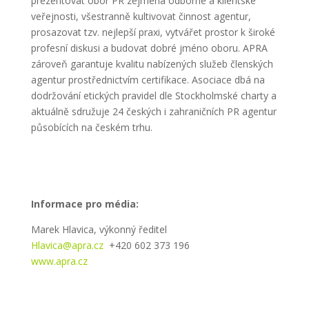
prezentovat obor PR zejména odborné a klientské
veřejnosti, všestranně kultivovat činnost agentur,
prosazovat tzv. nejlepší praxi, vytvářet prostor k široké
profesní diskusi a budovat dobré jméno oboru. APRA
zároveň garantuje kvalitu nabízených služeb členských
agentur prostřednictvím certifikace. Asociace dbá na
dodržování etických pravidel dle Stockholmské charty a
aktuálně sdružuje 24 českých i zahraničních PR agentur
působících na českém trhu.
Informace pro média:
Marek Hlavica, výkonný ředitel
Hlavica@apra.cz
+420 602 373 196
www.apra.cz