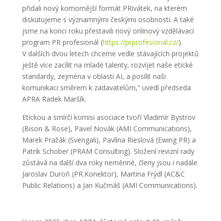
přidali nový komornější formát PRivátek, na kterém
diskutujeme s významnými českými osobnosti. A také
jsme na konci roku přestavili nový onlinový vzdělávací
program PR profesionál (
https://prprofesional.cz/
).
V dalších dvou letech chceme vedle stávajících projektů
ještě více zacílit na mladé talenty, rozvíjet naše etické
standardy, zejména v oblasti AI, a posílit naši
komunikaci směrem k zadavatelům,“ uvedl předseda
APRA Radek Maršík.
Etickou a smírčí komisi asociace tvoří Vladimír Bystrov
(Bison & Rose), Pavel Novák (AMI Communications),
Marek Pražák (Svengali), Pavlína Rieslová (Ewing PR) a
Patrik Schober (PRAM Consulting). Složení revizní rady
zůstává na další dva roky neměnné, členy jsou i nadále
Jaroslav Duroň (PR.Konektor), Martina Frýdl (AC&C
Public Relations) a Jan Kučmáš (AMI Communications).